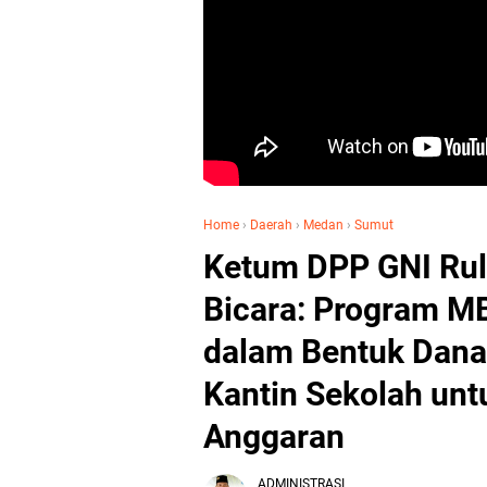
Home
›
Daerah
›
Medan
›
Sumut
Ketum DPP GNI Rul
Bicara: Program M
dalam Bentuk Dana
Kantin Sekolah un
Anggaran
ADMINISTRASI