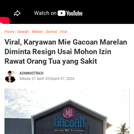
Home
›
Daerah
›
Medan
›
Sumut
›
Viral
Viral, Karyawan Mie Gacoan Marelan
Diminta Resign Usai Mohon Izin
Rawat Orang Tua yang Sakit
ADMINISTRASI
Selasa, 07 April 2026
April 07, 2026