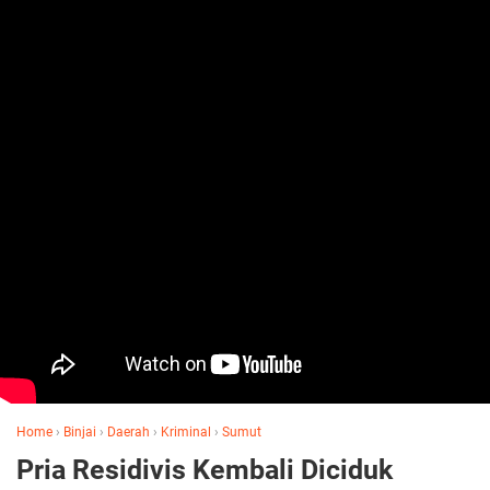
Home
›
Binjai
›
Daerah
›
Kriminal
›
Sumut
‎Pria Residivis Kembali Diciduk