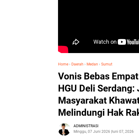
Home
›
Daerah
›
Medan
›
Sumut
Vonis Bebas Empat
HGU Deli Serdang: 
Masyarakat Khawat
Melindungi Hak Ra
ADMINISTRASI
Minggu, 07 Juni 2026
Juni 07, 2026